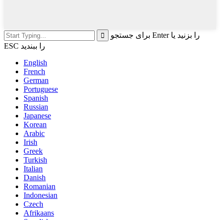
برای جستجو Enter را بزنید یا
ESC را ببندید
English
French
German
Portuguese
Spanish
Russian
Japanese
Korean
Arabic
Irish
Greek
Turkish
Italian
Danish
Romanian
Indonesian
Czech
Afrikaans