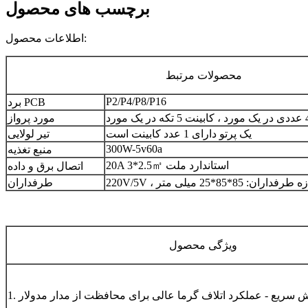
برچسب های محصول
اطلاعات محصول:
محصولات مرتبط
P2/P4/P8/P16
برد PCB
مورد پرواز
یک پرتو دارای 1 عدد کابینت است
تیر لولایی
300W-5v60a
منبع تغذیه
20A 3*2.5
㎡
اتصال برق و داده
استاندارد ملت
، اندازه طرفداران: 85*85*25 میلی متر
طرفداران
ویژگی محصول
یش سریع - عملکرد اتلاف گرما عالی برای محافظت از مدار مدولار