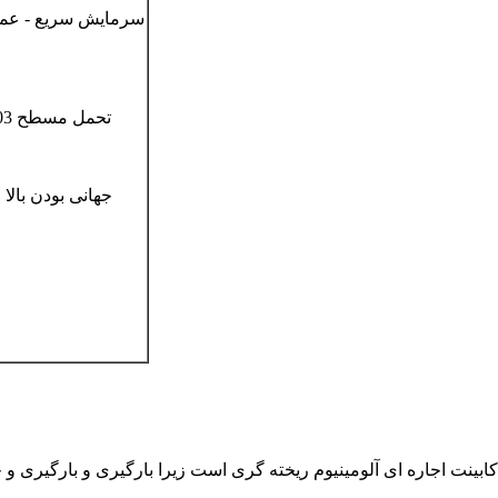
4. دقت و صافی بالا ، از طریق ماشینکاری CNC ، تحمل مسطح 0.03 میلی متر است
ای کابینت اجاره ای آلومینیوم ریخته گری است زیرا بارگیری و بارگیری 