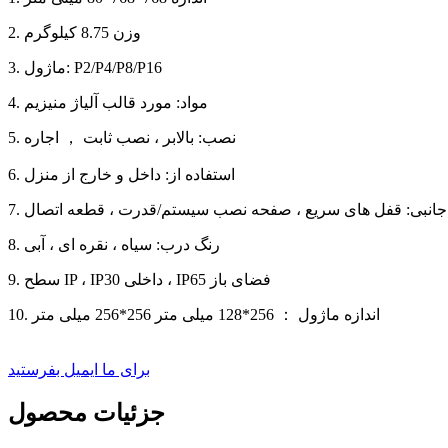
2. وزن 8.75 کیلوگرم
3. ماژول: P2/P4/P8/P16
4. مواد: مورد قالب آلیاژ منیزیم
5. نصب: بالابر ، نصب ثابت ， اجاره
6. استفاده از: داخل و خارج از منزل
زم جانبی: قفل های سریع ، صفحه نصب سیستم/قدرت ، قطعه اتصال
8. رنگ درب: سیاه ، نقره ای ، آبی
9. سطح IP ، IP30 داخلی ، IP65 فضای باز
10. اندازه ماژول ： 256*128 میلی متر 256*256 میلی متر
برای ما ایمیل بفرستید
جزئیات محصول